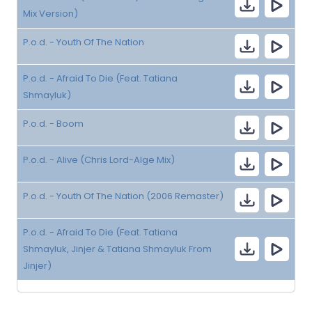
Mix Version)
P.o.d. - Youth Of The Nation
P.o.d. - Afraid To Die (Feat. Tatiana
Shmayluk)
P.o.d. - Boom
P.o.d. - Alive (Chris Lord-Alge Mix)
P.o.d. - Youth Of The Nation (2006 Remaster)
P.o.d. - Afraid To Die (Feat. Tatiana
Shmayluk, Jinjer & Tatiana Shmayluk From
Jinjer)