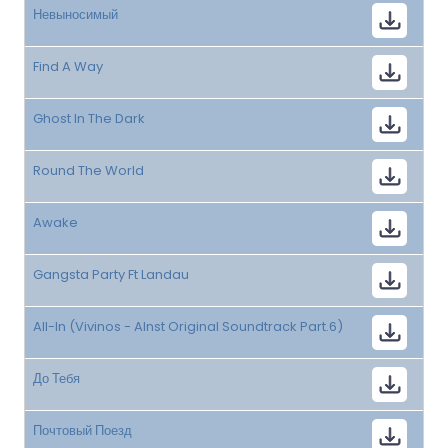
Невыносимый
Find A Way
Ghost In The Dark
Round The World
Awake
Gangsta Party Ft Landau
All-In (Vivinos - Alnst Original Soundtrack Part.6)
До Тебя
Почтовый Поезд