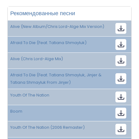
Рекомендованные песни
Alive (New Album/Chris Lord-Alge Mix Version)
Afraid To Die (Feat. Tatiana Shmayluk)
Alive (Chris Lord-Alge Mix)
Afraid To Die (Feat. Tatiana Shmayluk, Jinjer &
Tatiana Shmayluk From Jinjer)
Youth Of The Nation
Boom
Youth Of The Nation (2006 Remaster)